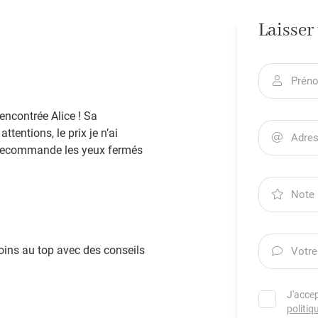
ment en
Laisser
Prén

rencontrée Alice ! Sa
ttentions, le prix je n’ai
Adres

je recommande les yeux fermés
Note

 soins au top avec des conseils
Votre

J'acce
politiq