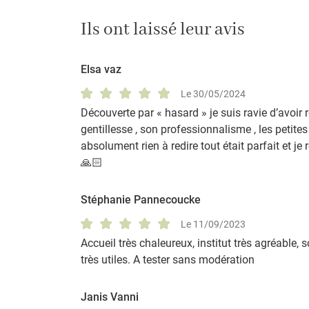
l'adresse email indiqué ci-dessus. Vous pouvez vous désinscrire à tout mo
utilisant
le formulaire de désinscription
.
Ils ont laissé leur avis
INSCRIPTION
Elsa vaz
Le 30/05/2024
Découverte par « hasard » je suis ravie d’avoir 
gentillesse , son professionnalisme , les petites a
absolument rien à redire tout était parfait et 
🙏🏻
Stéphanie Pannecoucke
Le 11/09/2023
Accueil très chaleureux, institut très agréable,
très utiles. A tester sans modération
Janis Vanni