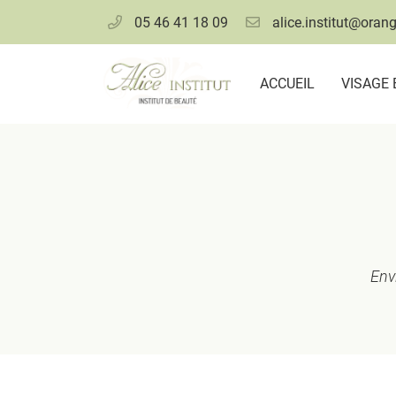
05 46 41 18 09
7 rue Bazoges
17000 LA ROCHELLE
ACCUEIL
VISAGE 
05 46 41 18 09
Env
Adresse email de réception

En cochant cette case, vous consentez à recevoir nos propositions commer