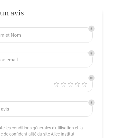
 un avis
om et Nom
se email
 avis
pte les
conditions générales d'utilisation
et la
ue de confidentialité
du site
Alice Institut